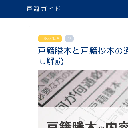
戸籍ガイド
戸籍と住民票
PR
戸籍謄本と戸籍抄本の
も解説