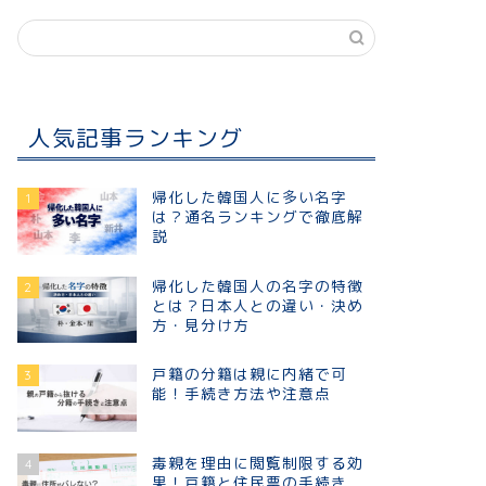
人気記事ランキング
帰化した韓国人に多い名字
1
は？通名ランキングで徹底解
説
帰化した韓国人の名字の特徴
2
とは？日本人との違い・決め
方・見分け方
戸籍の分籍は親に内緒で可
3
能！手続き方法や注意点
毒親を理由に閲覧制限する効
4
果！戸籍と住民票の手続き