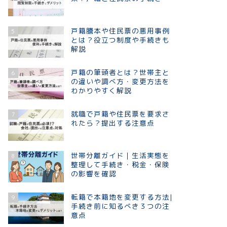
戸籍謄本や住民票の悪用事例
5
とは？役立つ制度や手続きも
解説
戸籍の筆頭者とは？世帯主と
6
の違いや調べ方・変更方法を
わかりやすく解説
就職で戸籍や住民票を要求さ
7
れたら？提出する注意点
世帯分離ガイド｜生活実態を
8
整理して手続き・税金・保険
の影響を確認
転籍で本籍地を変更する方法|
9
手続き前に知るべき３つの注
意点