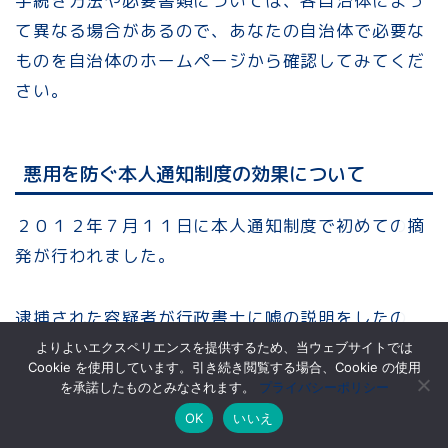
手続き方法や必要書類については、各自治体によっ
て異なる場合があるので、あなたの自治体で必要な
ものを自治体のホームページから確認してみてくだ
戸籍と住民票
さい。
戸籍と改名・改姓
悪用を防ぐ本人通知制度の効果について
戸籍とlgbt
２０１２年７月１１日に本人通知制度で初めての摘
戸籍と外国人
発が行われました。
逮捕された容疑者が行政書士に嘘の説明をしたの
ち、埼玉県の会社員の戸籍謄本と住民票の取得を依
よりよいエクスペリエンスを提供するため、当ウェブサイトでは
Cookie を使用しています。引き続き閲覧する場合、Cookie の使用
頼しました。
MENU
を承諾したものとみなされます。
プライバシーポリシー
OK
いいえ
しかし、埼玉県の会社員は事前登録型本人通知制度