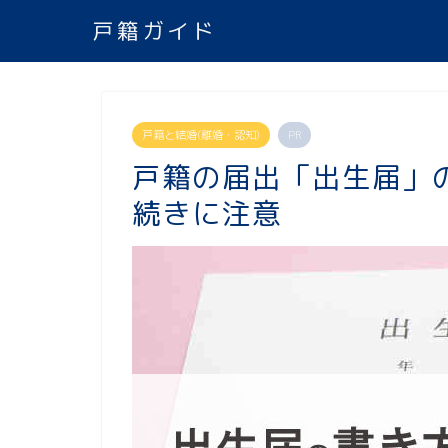
戸籍ガイド
戸籍と結婚(離婚・認知)
PR
戸籍の届出「出生届」
続きに注意