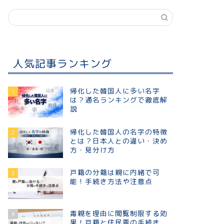
人気記事ランキング
帰化した韓国人に多い名字
1
は？通名ランキングで徹底解
説
帰化した韓国人の名字の特徴
2
とは？日本人との違い・決め
方・見分け方
戸籍の分籍は親に内緒で可
3
能！手続き方法や注意点
毒親を理由に閲覧制限する効
4
果！戸籍と住民票の手続き