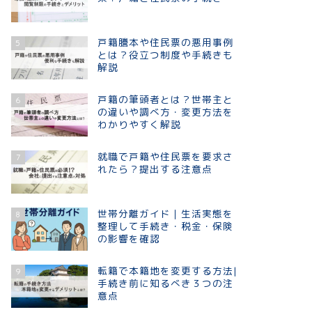
戸籍謄本や住民票の悪用事例
5
とは？役立つ制度や手続きも
解説
戸籍の筆頭者とは？世帯主と
6
の違いや調べ方・変更方法を
わかりやすく解説
就職で戸籍や住民票を要求さ
7
れたら？提出する注意点
世帯分離ガイド｜生活実態を
8
整理して手続き・税金・保険
の影響を確認
転籍で本籍地を変更する方法|
9
手続き前に知るべき３つの注
意点